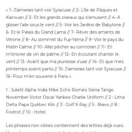
« 1- J’aimerais tant voir Syracuse // 2- L’île de Pâques et
Kairouan // 3- Et les grands oiseaux qui s’amusent // 4- A
glisser l’aile sous le vent // 5- Voir les Jardins de Babylone //
6- Et le Palais du Grand Lama // 7- Rêver des amants de
Vérone // 8- Au sommet du Fuji-Yama // 9- Voir le pays du
Matin Calme // 10- Aller pêcher au cormoran // 11- Et
m’énivrer de vin de palme // 12- En écoutant chanter le
vent // 13- Avant que ma jeunesse s’use // 14- Et que mes
printemps soient partis // 15- J’aimerais tant voir Syracuse //
16- Pour m’en souvenir à Paris ».
1 : Juliett Alpha India Mike Echo Roméo Sierra Tango
November Victor Oscar Yankee Charlie Uniform // 2 : Lima
Delta Papa Québec Kilo // 3 : Golf X-Ray // 5 : Bravo // 8 :
Foxtrot // 10 : Hotel
Les phrases non citées contiennent des lettres déjà vues.