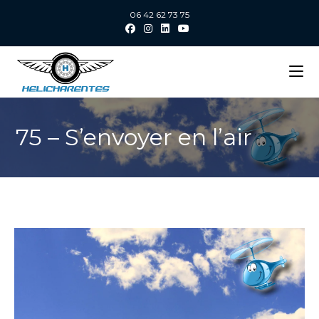
06 42 62 73 75
75 – S’envoyer en l’air