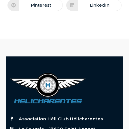
Pinterest
LinkedIn
Association Héli Club Hélicharentes
La Sauzaie - 17620 Saint Agnant