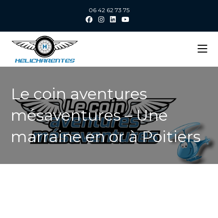
06 42 62 73 75
Le coin aventures
mésaventures – Une
marraine en or à Poitiers